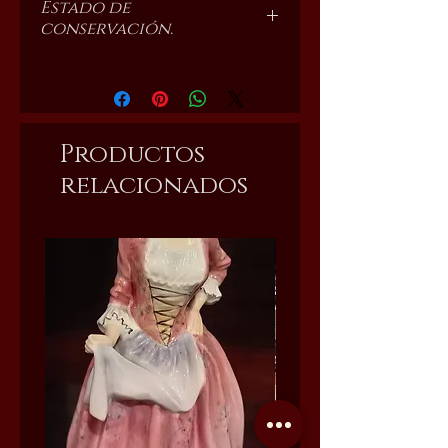
Estado de
69 cm de fondo.
conservación.
78 cm de altura.
Excelente.
Productos
relacionados