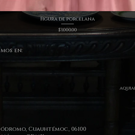
Figura de porcelana
Precio
$3,000.00
amos en:
aquia
pódromo, Cuauhtémoc, 06100