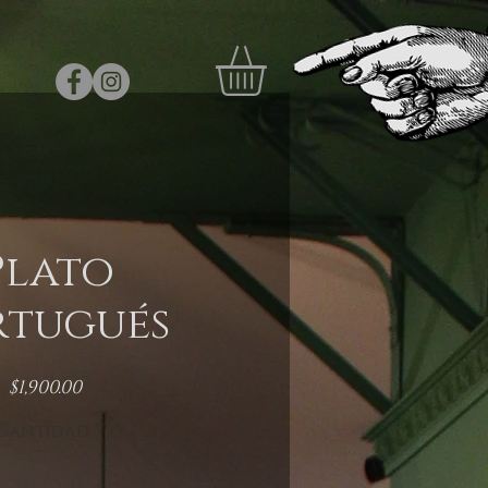
Plato
rtugués
Precio
$1,900.00
Cantidad
*