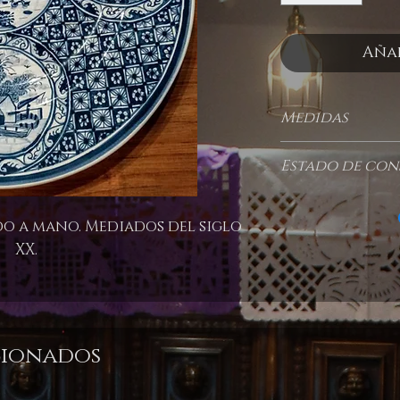
Añad
Medidas
36 cm de diámetr
Estado de con
Excelente, no tie
maltrato.
do a mano. Mediados del siglo
XX.
cionados