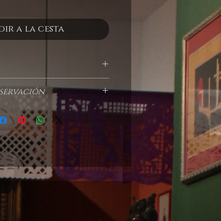
ir a la cesta
o
servación
ne ningun detalle de